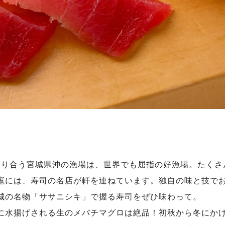
じり合う宮城県沖の漁場は、世界でも屈指の好漁場。たくさ
竈には、寿司の名店が軒を連ねています。独自の味と技で
城の名物「ササニシキ」で握る寿司をぜひ味わって。
に水揚げされる生のメバチマグロは絶品！初秋から冬にか