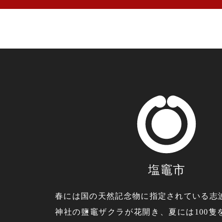
塩竈市
春には国の天然記念物に指定されている志
神社の鹽竈ザクラが花開き、夏には100隻