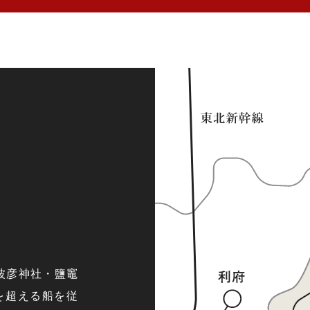
波彦神社・鹽竈
を超える船を従