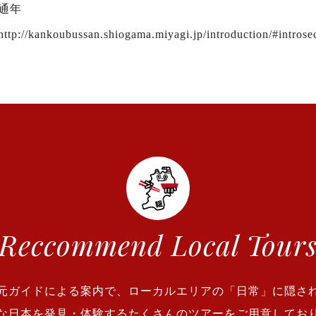
通年
http://kankoubussan.shiogama.miyagi.jp/introduction/#introse
Reccommend
Local Tour
元ガイドによる案内で、ローカルエリアの「日常」に隠さ
な日本を発見・体験するたくさんのツアーをご用意してお