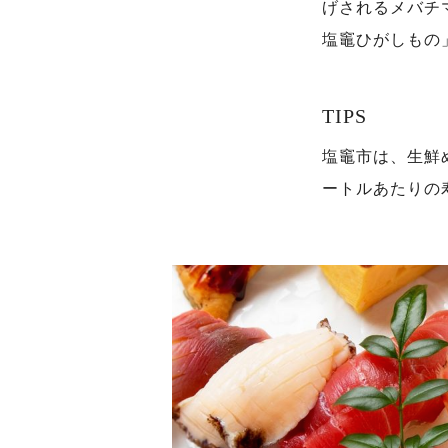
げされるメバチ
塩竈ひがしもの
TIPS
塩竈市は、生鮮
ートルあたりの