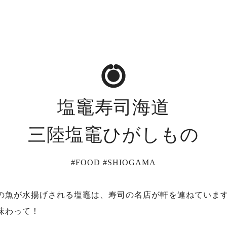
塩竈寿司海道
三陸塩竈ひがしもの
#FOOD #SHIOGAMA
の魚が水揚げされる塩竈は、寿司の名店が軒を連ねていま
味わって！