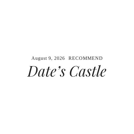
August 9, 2026
RECOMMEND
D
a
t
e
’
s
C
a
s
t
l
e