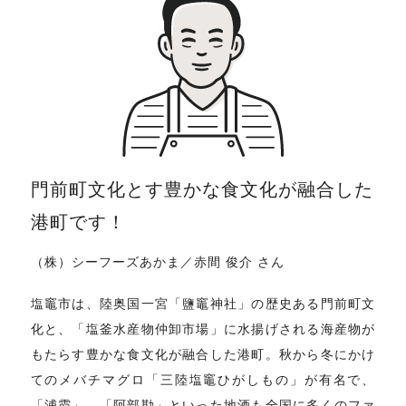
門前町文化とす豊かな食文化が融合した
港町です！
（株）シーフーズあかま／赤間 俊介 さん
塩竈市は、陸奥国一宮「鹽竈神社」の歴史ある門前町文
化と、「塩釜水産物仲卸市場」に水揚げされる海産物が
もたらす豊かな食文化が融合した港町。秋から冬にかけ
てのメバチマグロ「三陸塩竈ひがしもの」が有名で、
「浦霞」、「阿部勘」といった地酒も全国に多くのファ