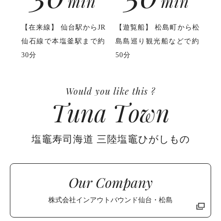
min
min
【在来線】 仙台駅からJR
【遊覧船】 松島町から松
仙石線で本塩釜駅まで約
島島巡り観光船などで約
30分
50分
Would you like this ?
T
u
n
a
T
o
w
n
塩竈寿司海道 三陸塩竈ひがしもの
Our Company
株式会社インアウトバウンド仙台・松島