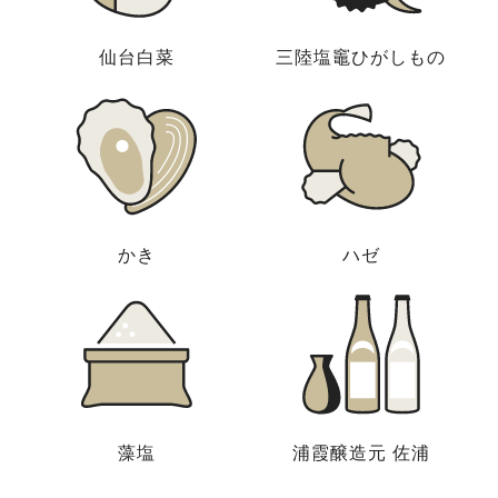
仙台白菜
三陸塩竈ひがしもの
かき
ハゼ
藻塩
浦霞醸造元 佐浦