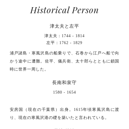
Historical Person
津太夫と左平
津太夫：1744 - 1814
左平：1762 - 1829
浦戸諸島・寒風沢島の船乗りで、石巻から江戸へ船で向
かう途中に遭難。佐平、儀兵衛、太十郎らとともに鎖国
時に世界一周した。
長南和泉守
1580 - 1654
安房国（現在の千葉県）出身。1615年頃寒風沢島に渡
り、現在の寒風沢港の礎を築いたと言われている。