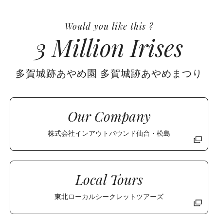
Would you like this ?
3
M
i
l
l
i
o
n
I
r
i
s
e
s
多賀城跡あやめ園 多賀城跡あやめまつり
Our Company
株式会社インアウトバウンド仙台・松島
Local Tours
東北ローカルシークレットツアーズ