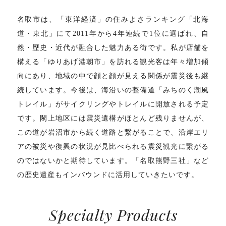
名取市は、「東洋経済」の住みよさランキング「北海
道・東北」にて2011年から4年連続で1位に選ばれ、自
然・歴史・近代が融合した魅力ある街です。私が店舗を
構える「ゆりあげ港朝市」を訪れる観光客は年々増加傾
向にあり、地域の中で顔と顔が見える関係が震災後も継
続しています。今後は、海沿いの整備道「みちのく潮風
トレイル」がサイクリングやトレイルに開放される予定
です。閖上地区には震災遺構がほとんど残りませんが、
この道が岩沼市から続く道路と繋がることで、沿岸エリ
アの被災や復興の状況が見比べられる震災観光に繋がる
のではないかと期待しています。「名取熊野三社」など
の歴史遺産もインバウンドに活用していきたいです。
Specialty Products